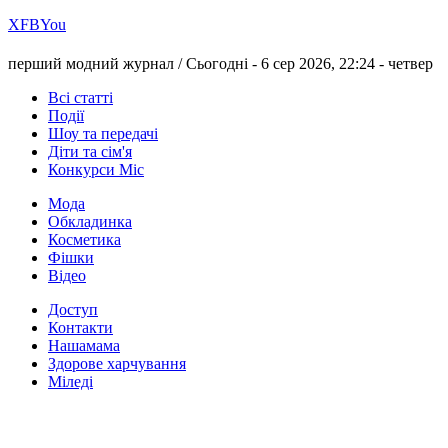
Х
FB
You
перший модний журнал /
Сьогодні - 6 сер 2026, 22:24 -
четвер
Всі статті
Події
Шоу та передачі
Діти та сім'я
Конкурси Міс
Мода
Обкладинка
Косметика
Фішки
Відео
Доступ
Контакти
Нашамама
Здорове харчування
Міледі