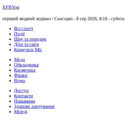
Х
FB
You
перший модний журнал /
Сьогодні - 8 сер 2026, 8:18 -
субота
Всі статті
Події
Шоу та передачі
Діти та сім'я
Конкурси Міс
Мода
Обкладинка
Косметика
Фішки
Відео
Доступ
Контакти
Нашамама
Здорове харчування
Міледі