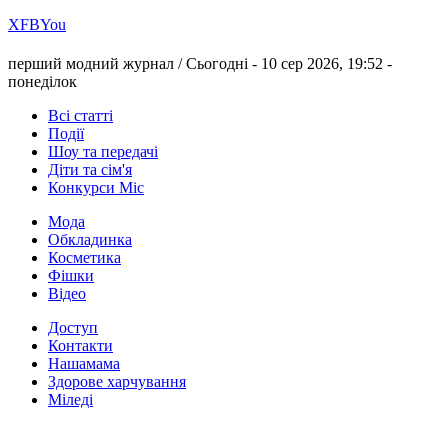
Х
FB
You
перший модний журнал /
Сьогодні - 10 сер 2026, 19:52 -
понеділок
Всі статті
Події
Шоу та передачі
Діти та сім'я
Конкурси Міс
Мода
Обкладинка
Косметика
Фішки
Відео
Доступ
Контакти
Нашамама
Здорове харчування
Міледі