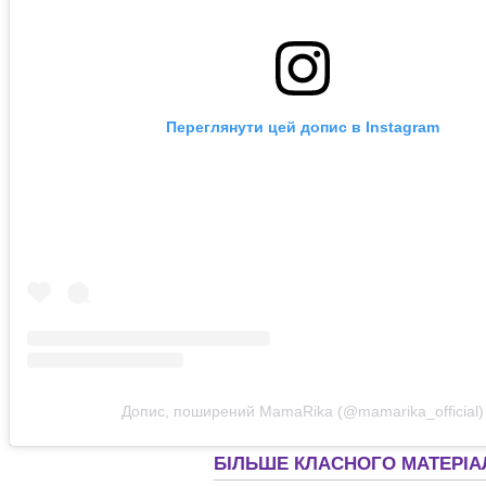
Переглянути цей допис в Instagram
Допис, поширений MamaRika (@mamarika_official)