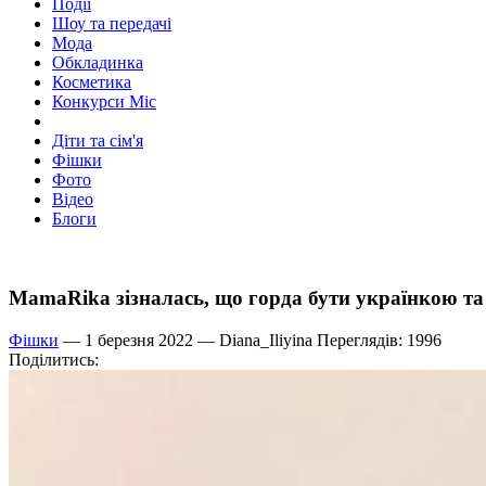
Події
Шоу та передачі
Мода
Обкладинка
Косметика
Конкурси Міс
Діти та сім'я
Фішки
Фото
Відео
Блоги
MamaRika зізналась, що горда бути українкою та 
Фішки
— 1 березня 2022 —
Diana_Iliyina
Переглядів: 1996
Поділитись: