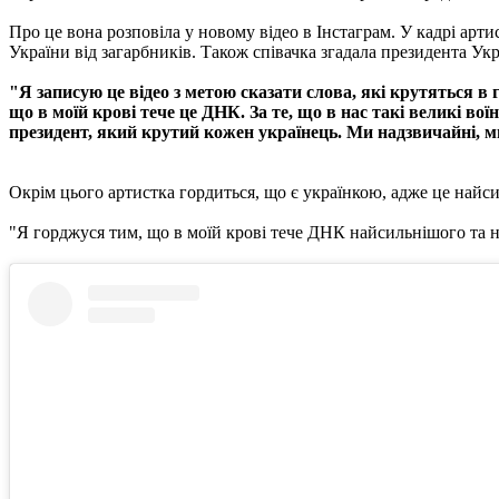
Про це вона розповіла у новому відео в Інстаграм. У кадрі арт
України від загарбників. Також співачка згадала президента Ук
"Я записую це відео з метою сказати слова, які крутяться в 
що в моїй крові тече це ДНК. За те, що в нас такі великі воїн
президент, який крутий кожен українець. Ми надзвичайні, ми
Окрім цього артистка гордиться, що є українкою, адже це найс
"Я горджуся тим, що в моїй крові тече ДНК найсильнішого та н