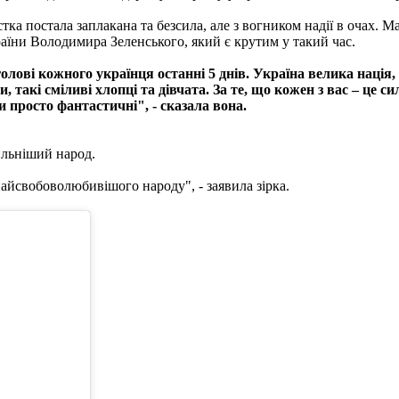
истка постала заплакана та безсила, але з вогником надії в очах
раїни Володимира Зеленського, який є крутим у такий час.
голові кожного українця останні 5 днів. Україна велика нація,
и, такі сміливі хлопці та дівчата. За те, що кожен з вас – це с
 просто фантастичні", - сказала вона.
ильніший народ.
айсвобоволюбивішого народу", - заявила зірка.