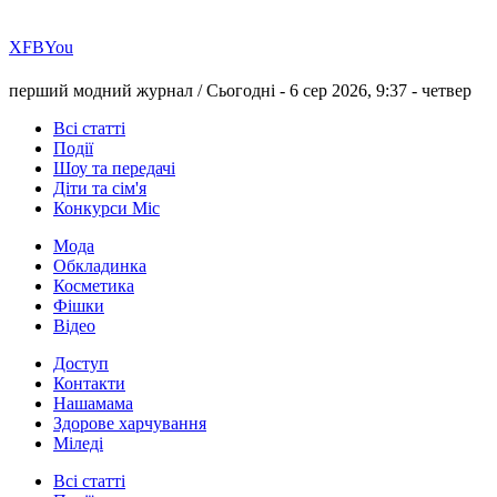
Х
FB
You
перший модний журнал /
Сьогодні - 6 сер 2026, 9:37 -
четвер
Всі статті
Події
Шоу та передачі
Діти та сім'я
Конкурси Міс
Мода
Обкладинка
Косметика
Фішки
Відео
Доступ
Контакти
Нашамама
Здорове харчування
Міледі
Всі статті