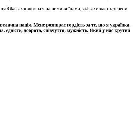
. MamaRika захоплюється нашими воїнами, які захищають терени
 велична нація. Мене розпирає гордість за те, що я українка,
ила, єдність, доброта, співчуття, мужність. Який у нас крутий