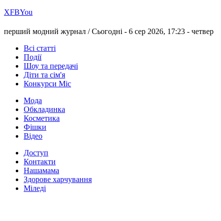
Х
FB
You
перший модний журнал /
Сьогодні - 6 сер 2026, 17:23 -
четвер
Всі статті
Події
Шоу та передачі
Діти та сім'я
Конкурси Міс
Мода
Обкладинка
Косметика
Фішки
Відео
Доступ
Контакти
Нашамама
Здорове харчування
Міледі