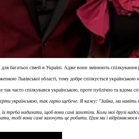
ля багатьох сімей в Україні. Адже вони змінюють спілкування р
женкою Львівської області, тому добре спілкується українською 
не так часто спілкувався українською, проте публічно та вдома с
церти українською, так гарно щебече. Я кажу: "Зайка, ми навіть
їх треба надихати, щоб вони самі захотіли. Коли мої друзі надс
и, тоді вони самі захочуть це робити. Цим ми і відрізняємося ві