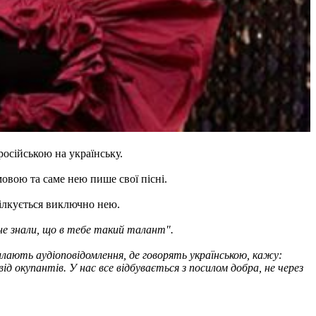
осійською на українську.
мовою та саме нею пише свої пісні.
пілкується виключно нею.
 не знали, що в тебе такий талант".
илають аудіоповідомлення, де говорять українською, кажу:
д окупантів. У нас все відбувається з посилом добра, не через