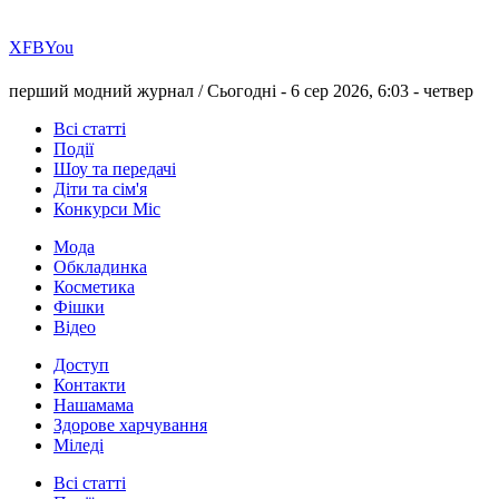
Х
FB
You
перший модний журнал /
Сьогодні - 6 сер 2026, 6:03 -
четвер
Всі статті
Події
Шоу та передачі
Діти та сім'я
Конкурси Міс
Мода
Обкладинка
Косметика
Фішки
Відео
Доступ
Контакти
Нашамама
Здорове харчування
Міледі
Всі статті