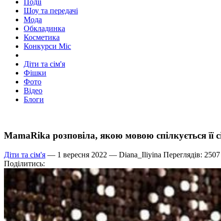
Події
Шоу та передачі
Мода
Обкладинка
Косметика
Конкурси Міс
Діти та сім'я
Фішки
Фото
Відео
Блоги
MamaRika розповіла, якою мовою спілкується її с
Діти та сім'я
— 1 вересня 2022 —
Diana_Iliyina
Переглядів: 2507
Поділитись: