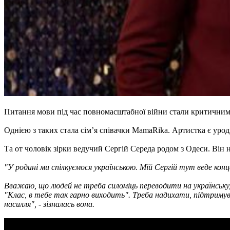
Питання мови під час повномасштабної війни стали критичним д
Однією з таких стала сім’я співачки MamaRika. Артистка є урод
Та от чоловік зірки ведучий Сергій Середа родом з Одеси. Він 
"У родині ми спілкуємося українською. Мій Сергій тут веде кон
Вважаю, що людей не треба силоміць переводити на українську, 
"Клас, в тебе так гарно виходить". Треба надихати, підтримуват
насилля", - зізналась вона.