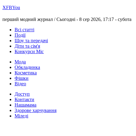
Х
FB
You
перший модний журнал /
Сьогодні - 8 сер 2026, 17:17 -
субота
Всі статті
Події
Шоу та передачі
Діти та сім'я
Конкурси Міс
Мода
Обкладинка
Косметика
Фішки
Відео
Доступ
Контакти
Нашамама
Здорове харчування
Міледі