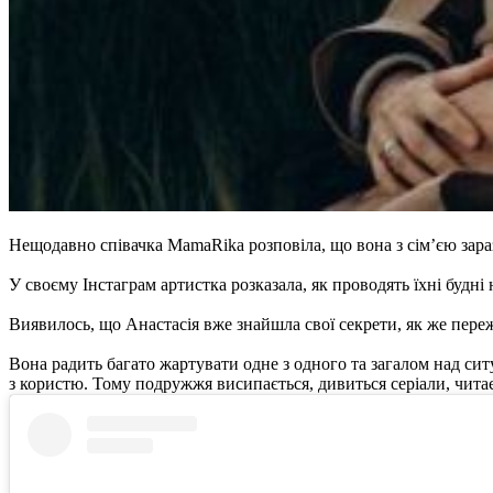
Нещодавно співачка MamaRika розповіла, що вона з сім’єю зара
У своєму Інстаграм артистка розказала, як проводять їхні будні н
Виявилось, що Анастасія вже знайшла свої секрети, як же пере
Вона радить багато жартувати одне з одного та загалом над сит
з користю. Тому подружжя висипається, дивиться серіали, чита