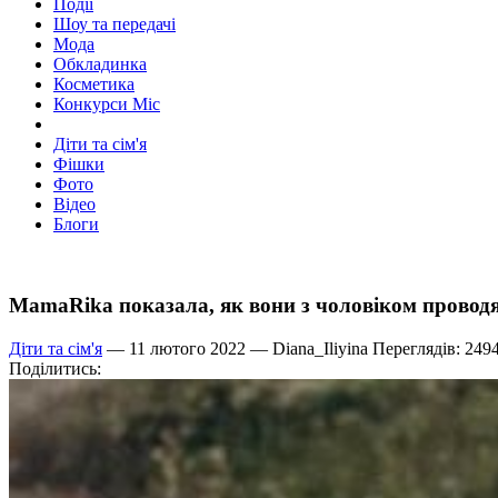
Події
Шоу та передачі
Мода
Обкладинка
Косметика
Конкурси Міс
Діти та сім'я
Фішки
Фото
Відео
Блоги
MamaRika показала, як вони з чоловіком проводя
Діти та сім'я
— 11 лютого 2022 —
Diana_Iliyina
Переглядів: 249
Поділитись: