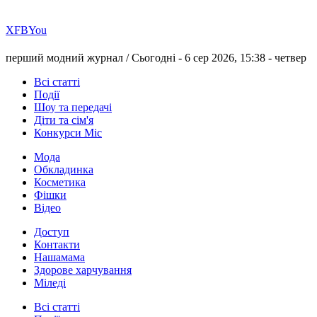
Х
FB
You
перший модний журнал /
Сьогодні - 6 сер 2026, 15:38 -
четвер
Всі статті
Події
Шоу та передачі
Діти та сім'я
Конкурси Міс
Мода
Обкладинка
Косметика
Фішки
Відео
Доступ
Контакти
Нашамама
Здорове харчування
Міледі
Всі статті