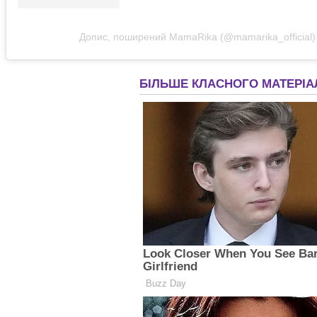
Допис, поширений MamaRika (@mamarika_official)