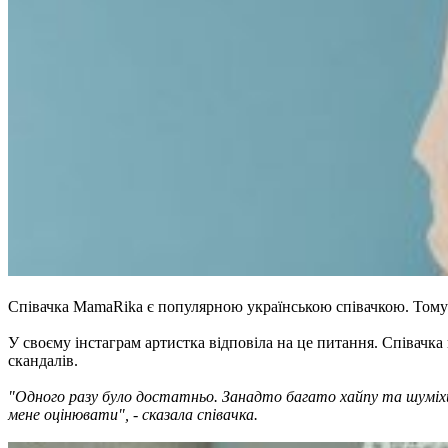
Співачка MamaRika є популярною українською співачкою. Тому її
У своєму інстаграм артистка відповіла на це питання. Співачка
скандалів.
"Одного разу було достатньо. Занадто багато хайпу та шуміхи. 
мене оцінювати", - сказала співачка.