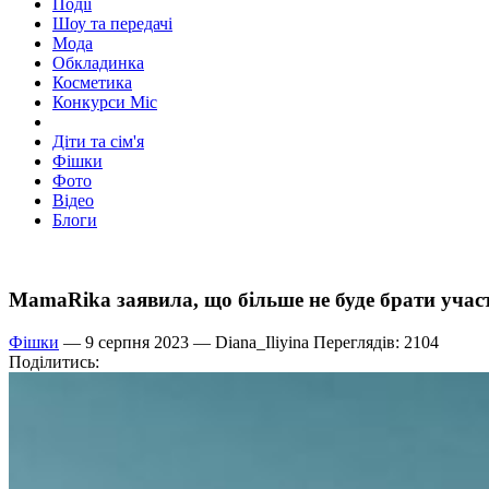
Події
Шоу та передачі
Мода
Обкладинка
Косметика
Конкурси Міс
Діти та сім'я
Фішки
Фото
Відео
Блоги
MamaRika заявила, що більше не буде брати учас
Фішки
— 9 серпня 2023 —
Diana_Iliyina
Переглядів: 2104
Поділитись: