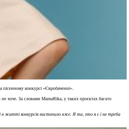
на пісенному конкурсі «Євробаченні».
и не хоче. За словами MamaRika, у таких проєктах багато
і в житті конкурсів вистачило вже. Я та, хто я є і не треба