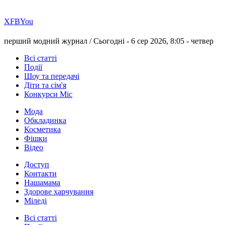
Х
FB
You
перший модний журнал /
Сьогодні - 6 сер 2026, 8:05 -
четвер
Всі статті
Події
Шоу та передачі
Діти та сім'я
Конкурси Міс
Мода
Обкладинка
Косметика
Фішки
Відео
Доступ
Контакти
Нашамама
Здорове харчування
Міледі
Всі статті