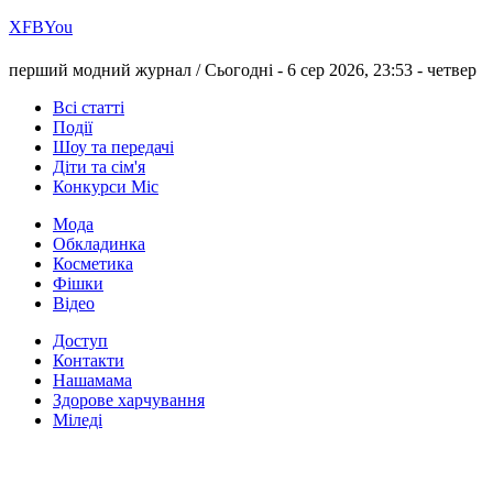
Х
FB
You
перший модний журнал /
Сьогодні - 6 сер 2026, 23:53 -
четвер
Всі статті
Події
Шоу та передачі
Діти та сім'я
Конкурси Міс
Мода
Обкладинка
Косметика
Фішки
Відео
Доступ
Контакти
Нашамама
Здорове харчування
Міледі