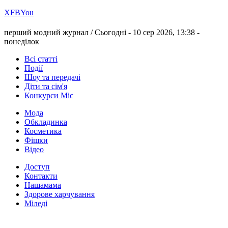
Х
FB
You
перший модний журнал /
Сьогодні - 10 сер 2026, 13:38 -
понеділок
Всі статті
Події
Шоу та передачі
Діти та сім'я
Конкурси Міс
Мода
Обкладинка
Косметика
Фішки
Відео
Доступ
Контакти
Нашамама
Здорове харчування
Міледі