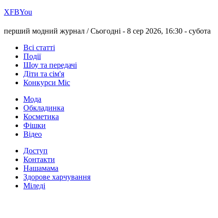
Х
FB
You
перший модний журнал /
Сьогодні - 8 сер 2026, 16:30 -
субота
Всі статті
Події
Шоу та передачі
Діти та сім'я
Конкурси Міс
Мода
Обкладинка
Косметика
Фішки
Відео
Доступ
Контакти
Нашамама
Здорове харчування
Міледі