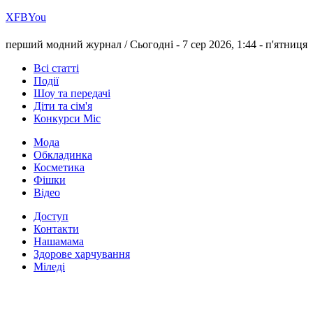
Х
FB
You
перший модний журнал /
Сьогодні - 7 сер 2026, 1:44 -
п'ятниця
Всі статті
Події
Шоу та передачі
Діти та сім'я
Конкурси Міс
Мода
Обкладинка
Косметика
Фішки
Відео
Доступ
Контакти
Нашамама
Здорове харчування
Міледі