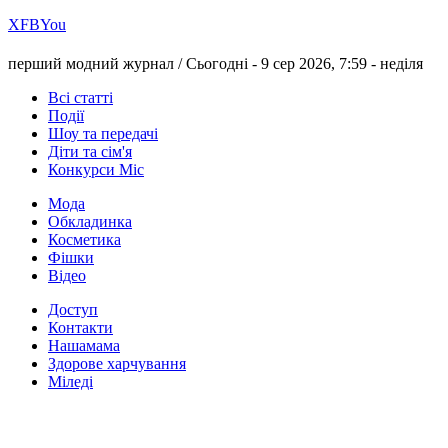
Х
FB
You
перший модний журнал /
Сьогодні - 9 сер 2026, 7:59 -
неділя
Всі статті
Події
Шоу та передачі
Діти та сім'я
Конкурси Міс
Мода
Обкладинка
Косметика
Фішки
Відео
Доступ
Контакти
Нашамама
Здорове харчування
Міледі