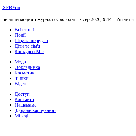
Х
FB
You
перший модний журнал /
Сьогодні - 7 сер 2026, 9:44 -
п'ятниця
Всі статті
Події
Шоу та передачі
Діти та сім'я
Конкурси Міс
Мода
Обкладинка
Косметика
Фішки
Відео
Доступ
Контакти
Нашамама
Здорове харчування
Міледі