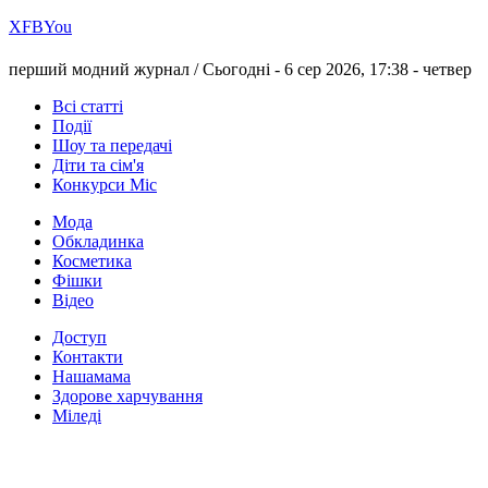
Х
FB
You
перший модний журнал /
Сьогодні - 6 сер 2026, 17:38 -
четвер
Всі статті
Події
Шоу та передачі
Діти та сім'я
Конкурси Міс
Мода
Обкладинка
Косметика
Фішки
Відео
Доступ
Контакти
Нашамама
Здорове харчування
Міледі