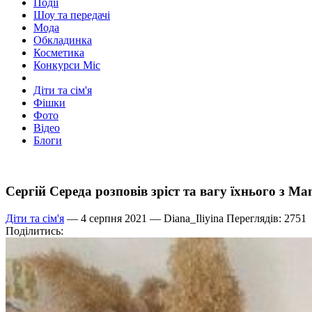
Події
Шоу та передачі
Мода
Обкладинка
Косметика
Конкурси Міс
Діти та сім'я
Фішки
Фото
Відео
Блоги
Сергій Середа розповів зріст та вагу їхнього з 
Діти та сім'я
— 4 серпня 2021 —
Diana_Iliyina
Переглядів: 2751
Поділитись: