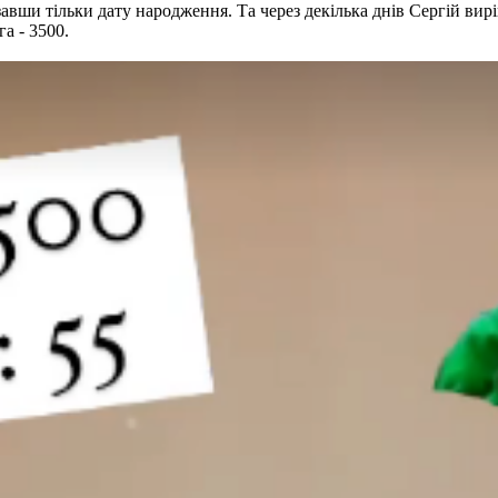
авши тільки дату народження. Та через декілька днів Сергій вирі
га - 3500.