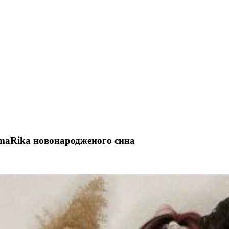
MamaRika новонародженого сина