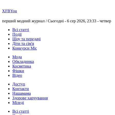
Х
FB
You
перший модний журнал /
Сьогодні - 6 сер 2026, 23:33 -
четвер
Всі статті
Події
Шоу та передачі
Діти та сім'я
Конкурси Міс
Мода
Обкладинка
Косметика
Фішки
Відео
Доступ
Контакти
Нашамама
Здорове харчування
Міледі
Всі статті