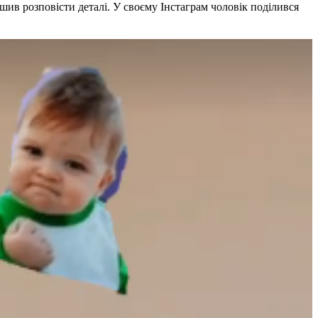
шив розповісти деталі. У своєму Інстаграм чоловік поділився