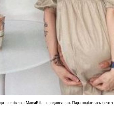
еди та співачки MamaRika народився син. Пара поділилась фото 