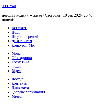
Х
FB
You
перший модний журнал /
Сьогодні - 10 сер 2026, 20:40 -
понеділок
Всі статті
Події
Шоу та передачі
Діти та сім'я
Конкурси Міс
Мода
Обкладинка
Косметика
Фішки
Відео
Доступ
Контакти
Нашамама
Здорове харчування
Міледі