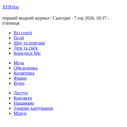
Х
FB
You
перший модний журнал /
Сьогодні - 7 сер 2026, 10:37 -
п'ятниця
Всі статті
Події
Шоу та передачі
Діти та сім'я
Конкурси Міс
Мода
Обкладинка
Косметика
Фішки
Відео
Доступ
Контакти
Нашамама
Здорове харчування
Міледі