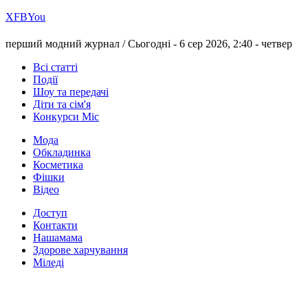
Х
FB
You
перший модний журнал /
Сьогодні - 6 сер 2026, 2:40 -
четвер
Всі статті
Події
Шоу та передачі
Діти та сім'я
Конкурси Міс
Мода
Обкладинка
Косметика
Фішки
Відео
Доступ
Контакти
Нашамама
Здорове харчування
Міледі