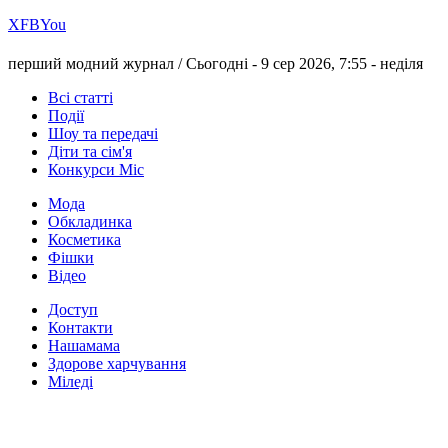
Х
FB
You
перший модний журнал /
Сьогодні - 9 сер 2026, 7:55 -
неділя
Всі статті
Події
Шоу та передачі
Діти та сім'я
Конкурси Міс
Мода
Обкладинка
Косметика
Фішки
Відео
Доступ
Контакти
Нашамама
Здорове харчування
Міледі