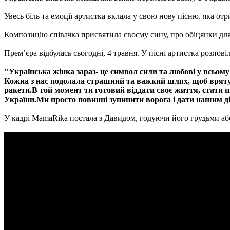
Увесь біль та емоції артистка вклала у свою нову пісню, яка от
Композицію співачка присвятила своєму сину, про обіцянки для я
Прем’єра відбулась сьогодні, 4 травня. У пісні артистка розпові
"Українська жінка зараз- це символ сили та любові у всьому 
Кожна з нас подолала страшний та важкий шлях, щоб врятув
ракети.В той момент ти готовий віддати своє життя, стати п
України.Ми просто повинні зупинити ворога і дати нашим діт
У кадрі MamaRika постала з Давидом, годуючи його грудьми аб