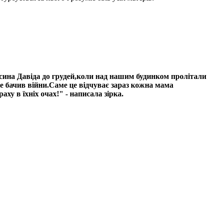
 сина Давіда до грудей,коли над нашим будинком пролітали
не бачив війни.Саме це відчуває зараз кожна мама
ху в їхніх очах!" - написала зірка.