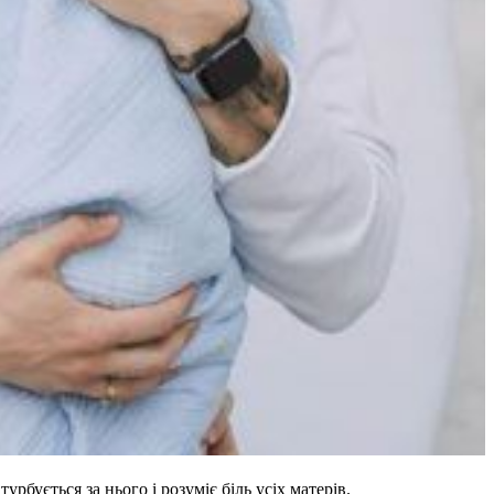
рбується за нього і розуміє біль усіх матерів.