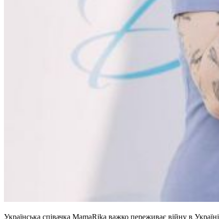
Українська співачка MamaRika важко переживає війну в Україні, а