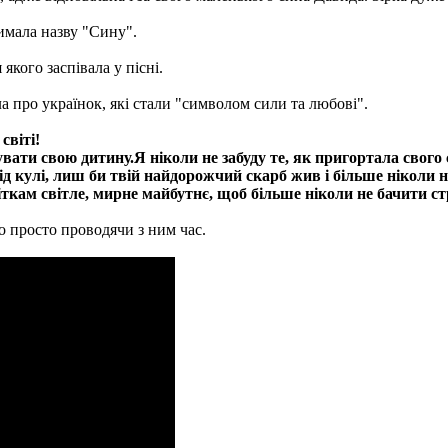
римала назву "Сину".
кого заспівала у пісні.
ла про українок, які стали "символом сили та любові".
світі!
ати свою дитину.Я ніколи не забуду те, як пригортала свого
ід кулі, лиш би твій найдорожчий скарб жив і більше ніколи 
кам світле, мирне майбутнє, щоб більше ніколи не бачити стра
о просто проводячи з ним час.