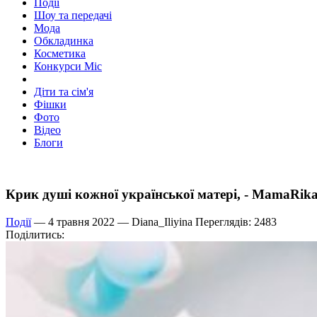
Події
Шоу та передачі
Мода
Обкладинка
Косметика
Конкурси Міс
Діти та сім'я
Фішки
Фото
Відео
Блоги
Крик душі кожної української матері, - MamaRika
Події
— 4 травня 2022 —
Diana_Iliyina
Переглядів: 2483
Поділитись: