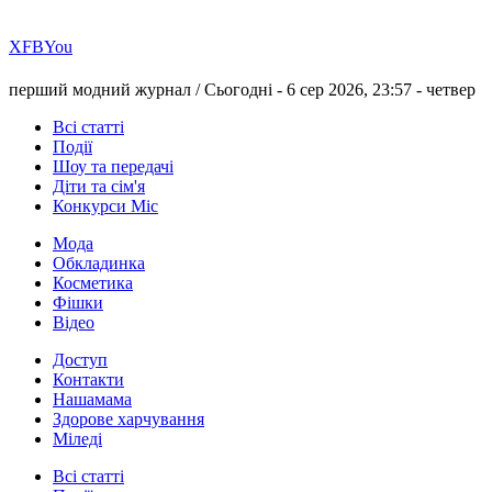
Х
FB
You
перший модний журнал /
Сьогодні - 6 сер 2026, 23:57 -
четвер
Всі статті
Події
Шоу та передачі
Діти та сім'я
Конкурси Міс
Мода
Обкладинка
Косметика
Фішки
Відео
Доступ
Контакти
Нашамама
Здорове харчування
Міледі
Всі статті