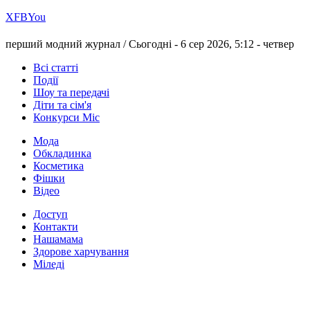
Х
FB
You
перший модний журнал /
Сьогодні - 6 сер 2026, 5:12 -
четвер
Всі статті
Події
Шоу та передачі
Діти та сім'я
Конкурси Міс
Мода
Обкладинка
Косметика
Фішки
Відео
Доступ
Контакти
Нашамама
Здорове харчування
Міледі