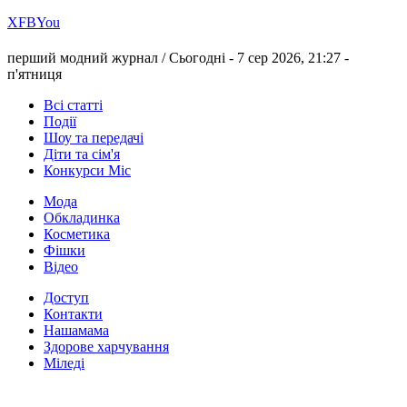
Х
FB
You
перший модний журнал /
Сьогодні - 7 сер 2026, 21:27 -
п'ятниця
Всі статті
Події
Шоу та передачі
Діти та сім'я
Конкурси Міс
Мода
Обкладинка
Косметика
Фішки
Відео
Доступ
Контакти
Нашамама
Здорове харчування
Міледі