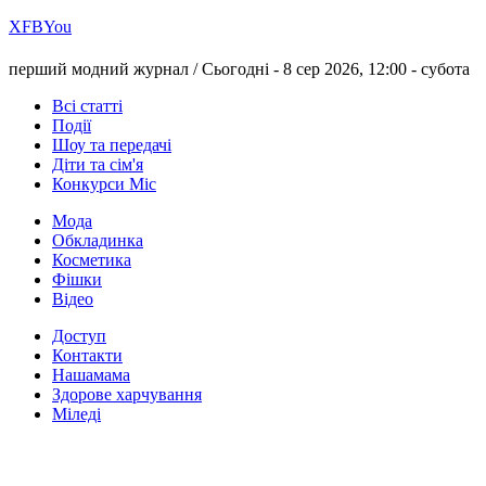
Х
FB
You
перший модний журнал /
Сьогодні - 8 сер 2026, 12:00 -
субота
Всі статті
Події
Шоу та передачі
Діти та сім'я
Конкурси Міс
Мода
Обкладинка
Косметика
Фішки
Відео
Доступ
Контакти
Нашамама
Здорове харчування
Міледі