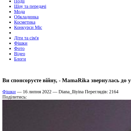
Події
Шоу та передачі
Мода
Обкладинка
Косметика
Конкурси Міс
Діти та сім'я
Фішки
Фото
Відео
Блоги
Ви спонсоруєте війну, - MamaRika звернулась до у
Фішки
— 16 липня 2022 —
Diana_Iliyina
Переглядів: 2164
Поділитись: