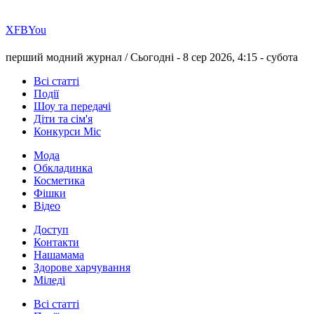
Х
FB
You
перший модний журнал /
Сьогодні - 8 сер 2026, 4:15 -
субота
Всі статті
Події
Шоу та передачі
Діти та сім'я
Конкурси Міс
Мода
Обкладинка
Косметика
Фішки
Відео
Доступ
Контакти
Нашамама
Здорове харчування
Міледі
Всі статті