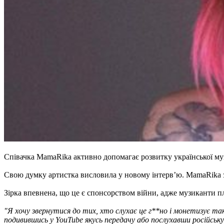
Співачка MamaRika активно допомагає розвитку української муз
Свою думку артистка висловила у новому інтерв’ю. MamaRika зв
Зірка впевнена, що це є спонсорством війни, адже музиканти п
"Я хочу звернутися до тих, хто слухає це г**но і монетизує та
подивившись у YouTube якусь передачу або послухавши російську 