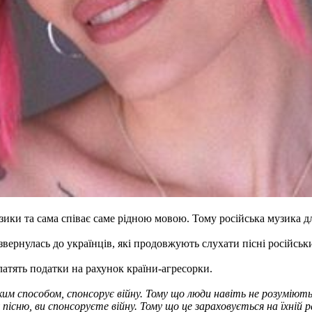
ики та сама співає саме рідною мовою. Тому російська музика дл
ернулась до українців, які продовжують слухати пісні російськи
латять податки на рахунок країни-агресорки.
ким способом, спонсорує війну. Тому що люди навіть не розуміют
пісню, ви спонсоруєте війну. Тому що це зараховується на їхній р