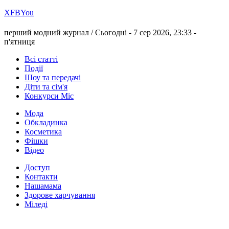
Х
FB
You
перший модний журнал /
Сьогодні - 7 сер 2026, 23:33 -
п'ятниця
Всі статті
Події
Шоу та передачі
Діти та сім'я
Конкурси Міс
Мода
Обкладинка
Косметика
Фішки
Відео
Доступ
Контакти
Нашамама
Здорове харчування
Міледі