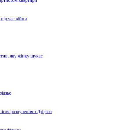
 артистом квартири
 під час війни
етив, яку жінку шукає
зідзьо
ісля розлучення з Дзідзьо