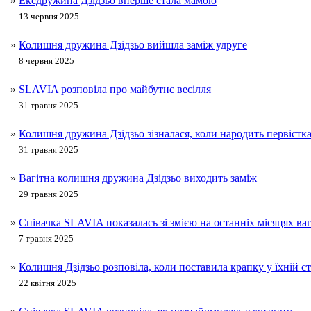
»
Ексдружина Дзідзьо вперше стала мамою
13 червня 2025
»
Колишня дружина Дзідзьо вийшла заміж удруге
8 червня 2025
»
SLAVIA розповіла про майбутнє весілля
31 травня 2025
»
Колишня дружина Дзідзьо зізналася, коли народить первістк
31 травня 2025
»
Вагітна колишня дружина Дзідзьо виходить заміж
29 травня 2025
»
Співачка SLAVIA показалась зі змією на останніх місяцях ваг
7 травня 2025
»
Колишня Дзідзьо розповіла, коли поставила крапку у їхній с
22 квітня 2025