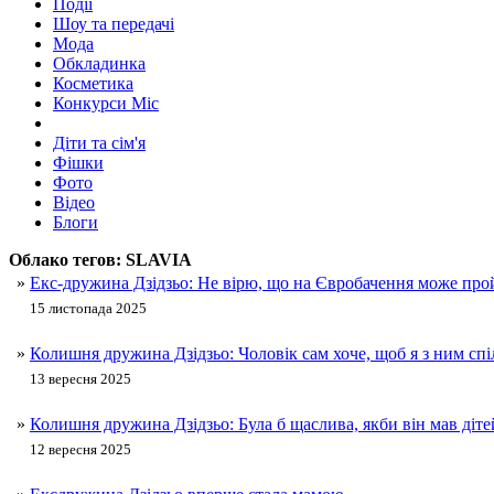
Події
Шоу та передачі
Мода
Обкладинка
Косметика
Конкурси Міс
Діти та сім'я
Фішки
Фото
Відео
Блоги
Облако тегов:
SLAVIA
»
Екс-дружина Дзідзьо: Не вірю, що на Євробачення може прой
15 листопада 2025
»
Колишня дружина Дзідзьо: Чоловік сам хоче, щоб я з ним спі
13 вересня 2025
»
Колишня дружина Дзідзьо: Була б щаслива, якби він мав діте
12 вересня 2025