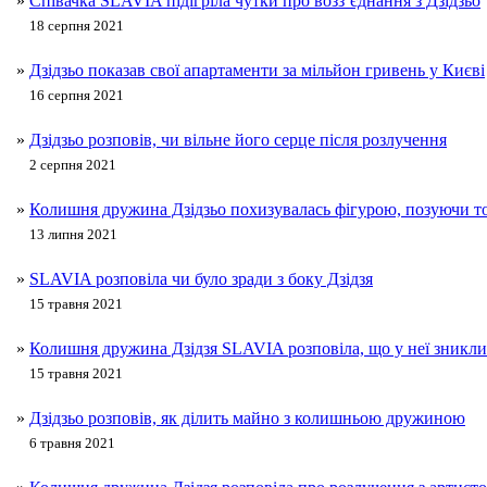
»
Співачка SLAVIA підігріла чутки про возз’єднання з Дзідзьо
18 серпня 2021
»
Дзідзьо показав свої апартаменти за мільйон гривень у Києві
16 серпня 2021
»
Дзідзьо розповів, чи вільне його серце після розлучення
2 серпня 2021
»
Колишня дружина Дзідзьо похизувалась фігурою, позуючи т
13 липня 2021
»
SLAVIA розповіла чи було зради з боку Дзідзя
15 травня 2021
»
Колишня дружина Дзідзя SLAVIA розповіла, що у неї зникли 
15 травня 2021
»
Дзідзьо розповів, як ділить майно з колишньою дружиною
6 травня 2021