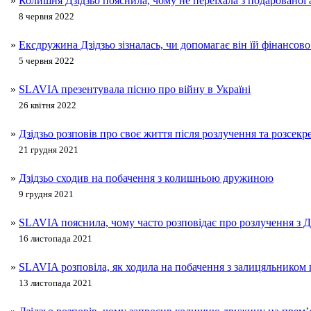
»
Колишня Дзідзьо пояснила, чому не переїхала з подарованої
8 червня 2022
»
Ексдружина Дзідзьо зізналась, чи допомагає він їй фінансово
5 червня 2022
»
SLAVIA презентувала пісню про війну в Україні
26 квітня 2022
»
Дзідзьо розповів про своє життя після розлучення та розсекр
21 грудня 2021
»
Дзідзьо сходив на побачення з колишньою дружиною
9 грудня 2021
»
SLAVIA пояснила, чому часто розповідає про розлучення з Д
16 листопада 2021
»
SLAVIA розповіла, як ходила на побачення з залицяльником п
13 листопада 2021