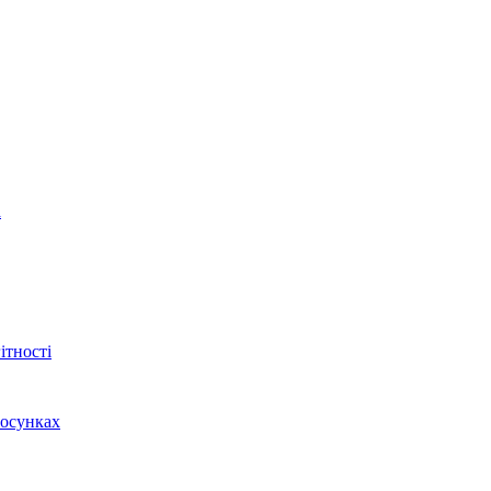
а
ітності
тосунках