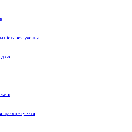
ів
ом після розлучення
ідзьо
ужині
а про втрату ваги