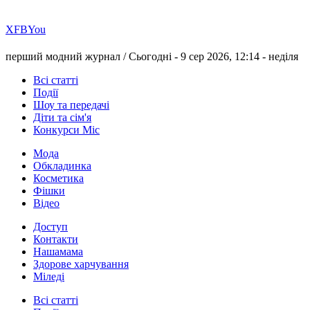
Х
FB
You
перший модний журнал /
Сьогодні - 9 сер 2026, 12:14 -
неділя
Всі статті
Події
Шоу та передачі
Діти та сім'я
Конкурси Міс
Мода
Обкладинка
Косметика
Фішки
Відео
Доступ
Контакти
Нашамама
Здорове харчування
Міледі
Всі статті