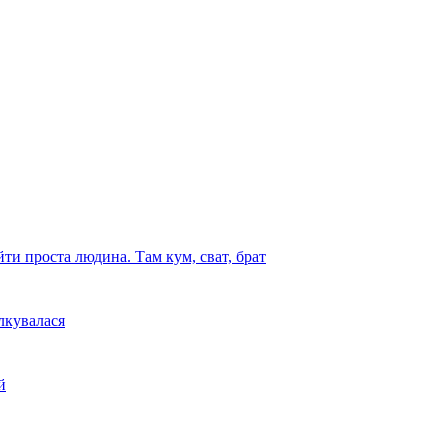
ти проста людина. Там кум, сват, брат
лкувалася
й