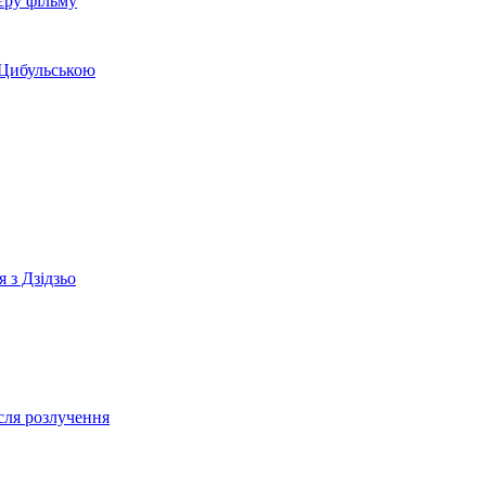
єру фільму
 Цибульською
 з Дзідзьо
сля розлучення