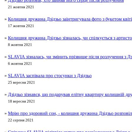
»
Дзідзьо розповів, хто зайняв його серце після розлучення
21 жовтня 2021
»
Колишня дружина Дзідзьо заінтригувала фото з букетом квіт
17 жовтня 2021
»
Колишня дружина Дзідзьо зізналась, чи спілкується з артист
8 жовтня 2021
»
SLAVIA зізналась, чи змінить прізвище після розлучення з Дз
6 жовтня 2021
»
SLAVIA заспівала про стосунки з Дзідзьо
25 вересня 2021
»
Дзідзьо зізнався, що подарував елітну квартиру колишній др
18 вересня 2021
»
Мрію про здоровий сон, - колишня дружина Дзідзьо розповіл
22 серпня 2021