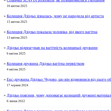
»
Співачка SLAVIA розповіла, як познайомилась з коханим
16 квітня 2025
»
Колишня Дзіздьо зізналась, чому не народила від артиста
15 квітня 2025
»
Колишня Дзідзьо показала чоловіка, від якого вагітна
13 квітня 2025
»
Дзідзьо відреагував на вагітність колишньої дружини
6 квітня 2025
»
Колишня дружина Дзідзьо вагітна первістком
4 квітня 2025
»
Екс-дружина Дзідзьо: Чудово, що він відмовився від цього о
17 червня 2024
»
Дзідзьо пояснив, чому допомагає колишній дружині матеріа
6 липня 2022