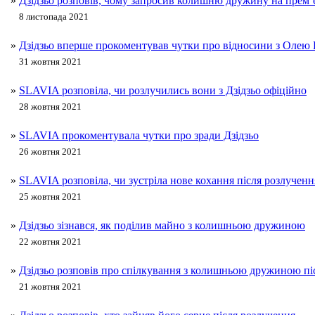
»
Дзідзьо розповів, чому запросив колишню дружину на прем’
8 листопада 2021
»
Дзідзьо вперше прокоментував чутки про відносини з Олею
31 жовтня 2021
»
SLAVIA розповіла, чи розлучились вони з Дзідзьо офіційно
28 жовтня 2021
»
SLAVIA прокоментувала чутки про зради Дзідзьо
26 жовтня 2021
»
SLAVIA розповіла, чи зустріла нове кохання після розлучення
25 жовтня 2021
»
Дзідзьо зізнався, як поділив майно з колишньою дружиною
22 жовтня 2021
»
Дзідзьо розповів про спілкування з колишньою дружиною пі
21 жовтня 2021