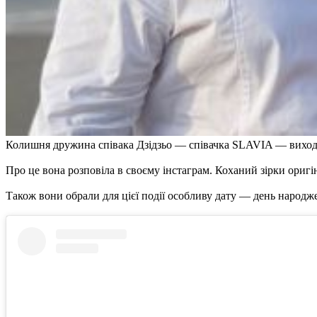
Колишня дружина співака Дзідзьо — співачка SLAVIA — виходи
Про це вона розповіла в своєму інстаграм. Коханий зірки оригі
Також вони обрали для цієї події особливу дату — день народже