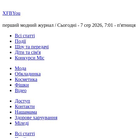
Х
FB
You
перший модний журнал /
Сьогодні - 7 сер 2026, 7:01 -
п'ятниця
Всі статті
Події
Шоу та передачі
Діти та сім'я
Конкурси Міс
Мода
Обкладинка
Косметика
Фішки
Відео
Доступ
Контакти
Нашамама
Здорове харчування
Міледі
Всі статті