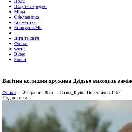
Події
Шоу та передачі
Мода
Обкладинка
Косметика
Конкурси Міс
Діти та сім'я
Фішки
Фото
Відео
Блоги
Вагітна колишня дружина Дзідзьо виходить замі
Фішки
— 29 травня 2025 —
Diana_Iliyina
Переглядів: 1467
Поділитись: