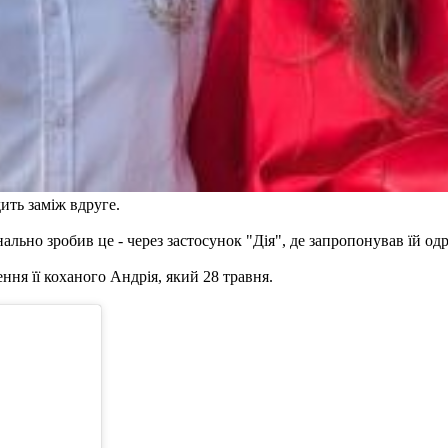
ть заміж вдруге.
нально зробив це - через застосунок "Дія", де запропонував їй од
ння її коханого Андрія, який 28 травня.