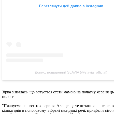
Переглянути цей допис в Instagram
Допис, поширений SLAVIA (@slavia_official)
Зірка зізналась, що готується стати мамою на початку червня ц
пологи.
"Плануємо на початок червня. Але це ще те питання — не всі ж 
кілька днів в пологовому. Зібрані вже деякі речі, придбали візо