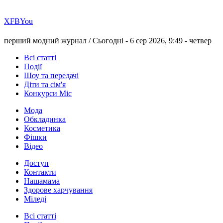
Х
FB
You
перший модний журнал /
Сьогодні - 6 сер 2026, 9:49 -
четвер
Всі статті
Події
Шоу та передачі
Діти та сім'я
Конкурси Міс
Мода
Обкладинка
Косметика
Фішки
Відео
Доступ
Контакти
Нашамама
Здорове харчування
Міледі
Всі статті