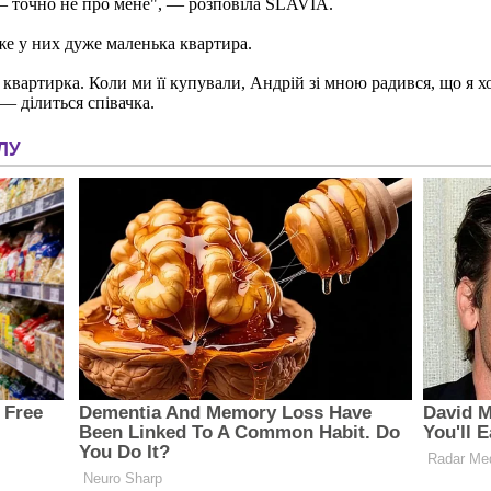
— точно не про мене", — розповіла SLAVIA.
же у них дуже маленька квартира.
 квартирка. Коли ми її купували, Андрій зі мною радився, що я х
— ділиться співачка.