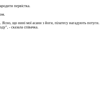
ародити первістка.
ом.
 Ясно, що нині мої асани з йоги, пілатесу нагадують потуги.
у", - сказала співачка.