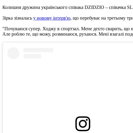
Колишня дружина українського співака DZIDZIO – співачка SLAVI
Зірка зізналась
у новому інтерв'ю
, що перебуває на третьому тр
"Почуваюся супер. Ходжу в спортзал. Мене дехто сварить, що не
Але роблю те, що можу, розминаюся, рухаюся. Мені взагалі подо