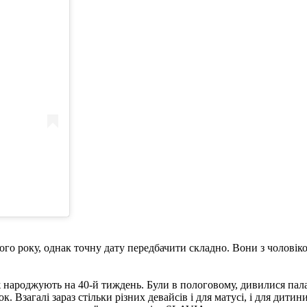
ього року, однак точну дату передбачити складно. Вони з чолові
народжують на 40-й тиждень. Були в пологовому, дивилися палату
чок. Взагалі зараз стільки різних девайсів і для матусі, і для ди