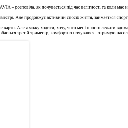
A – розповіла, як почувається під час вагітності та коли має н
иместрі. Але продовжує активний спосіб життя, займається спорт
 варто. Але я можу ходити, хочу, чого мені просто лежати вдома.
бається третій триместр, комфортно почуваюся і отримую насолод