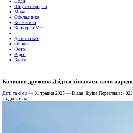
Події
Шоу та передачі
Мода
Обкладинка
Косметика
Конкурси Міс
Діти та сім'я
Фішки
Фото
Відео
Блоги
Колишня дружина Дзідзьо зізналася, коли народи
Діти та сім'я
— 31 травня 2025 —
Diana_Iliyina
Переглядів: 4823
Поділитись: