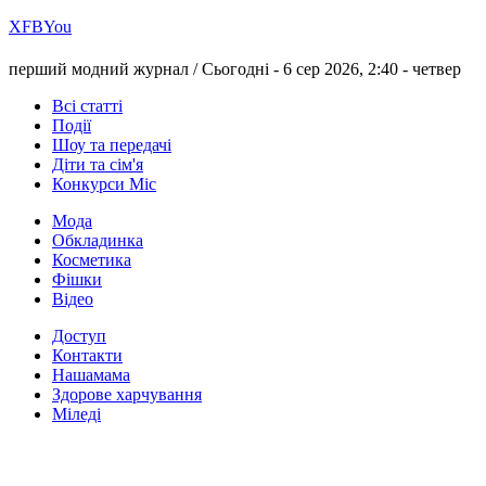
Х
FB
You
перший модний журнал /
Сьогодні - 6 сер 2026, 2:40 -
четвер
Всі статті
Події
Шоу та передачі
Діти та сім'я
Конкурси Міс
Мода
Обкладинка
Косметика
Фішки
Відео
Доступ
Контакти
Нашамама
Здорове харчування
Міледі