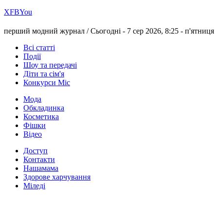
Х
FB
You
перший модний журнал /
Сьогодні - 7 сер 2026, 8:25 -
п'ятниця
Всі статті
Події
Шоу та передачі
Діти та сім'я
Конкурси Міс
Мода
Обкладинка
Косметика
Фішки
Відео
Доступ
Контакти
Нашамама
Здорове харчування
Міледі