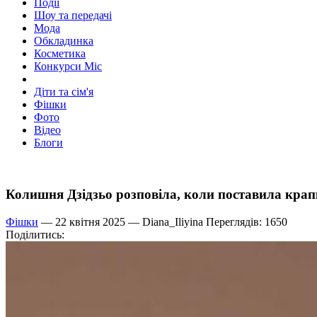
Події
Шоу та передачі
Мода
Обкладинка
Косметика
Конкурси Міс
Діти та сім'я
Фішки
Фото
Відео
Блоги
Колишня Дзідзьо розповіла, коли поставила крапк
Фішки
— 22 квітня 2025 —
Diana_Iliyina
Переглядів: 1650
Поділитись: