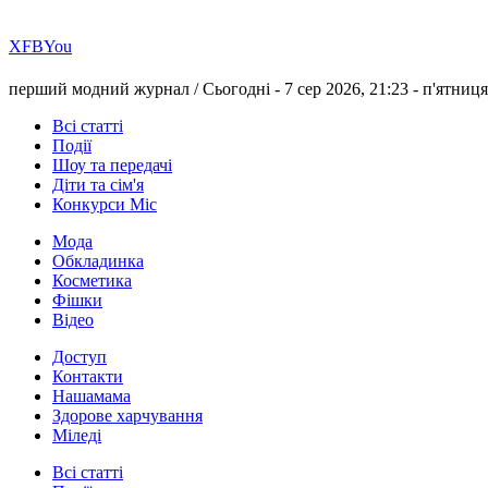
Х
FB
You
перший модний журнал /
Сьогодні - 7 сер 2026, 21:23 -
п'ятниця
Всі статті
Події
Шоу та передачі
Діти та сім'я
Конкурси Міс
Мода
Обкладинка
Косметика
Фішки
Відео
Доступ
Контакти
Нашамама
Здорове харчування
Міледі
Всі статті