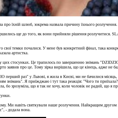
а про їхній шлюб, зокрема назвала причину їхнього розлучення.
іршились ще до того, як вони прийняли рішення розлучитися. SLA
го свої темки почалися. У мене був конкретний фінал, така конкре
казала артистка.
 цих стосунках. Це трапилось по завершенню знімань "DZIDZIO п
ерто заявив про це. Тому зірка вирішила, що це кінець, адже не б
IO перший раз" у Львові, я жила в Києві, ми не бачилися місяць,
нням знімань". Я приїжджаю і тут така реакція: "Чого ти приїхал
, бо зрозуміла, що я так не хочу, коли чоловік не радий, що я при
сунки.
ому. Ми навіть святкували наше розлучення. Найкращим другом 
", - додала вона.