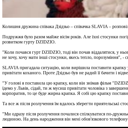
Колишня дружина співака Дзідзьо – співачка SLAVIA – розповіл
Подружжя було разом майже вісім років. Але їхні стосунки пог
розвитком гурту DZIDZIO.
"Коли почався гурт DZIDZIO, тоді він почав віддалятися, у ньо
не хочу, хочу мати інші стосунки, якесь тепло, порозуміння", - с
SLAVIA пригадала ситуацію, коли вирішила поставити крапку у
привітати коханого. Проте Дзідзьо був не радий її бачити і відв
"У голові я поставила цю крапку, коли він знімав фільм "DZIDZ
їдемо у Львів, сідай, ти ж мусиш привітати чоловіка з заверше
корпоратив, то це буде жирна крапка. Я собі цю крапку поставила
Та все ж після розлучення їм вдалось зберегти приятельські сто
"Ми одразу після розлучення почалися спілкуватися по-дружнь
людиною. На день народження він мені обов'язкового телефонує