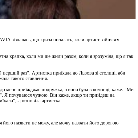
VIA зізналась, що криза почалась, коли артист зайнявся
тна крапка, коли ми ще жили разом, коли я зрозуміла, що я так
ерший раз". Артистка приїхала до Львова зі столиці, аби
ажала такого ставлення.
 до мене приїжджає подружка, а вона була в команді, каже: "Ми
а?". Я почуваюся чужою. Він каже, якщо ти прийдеш на
їхала", - розповіла артистка.
я його назвати не можу, але можу назвати його дорогою