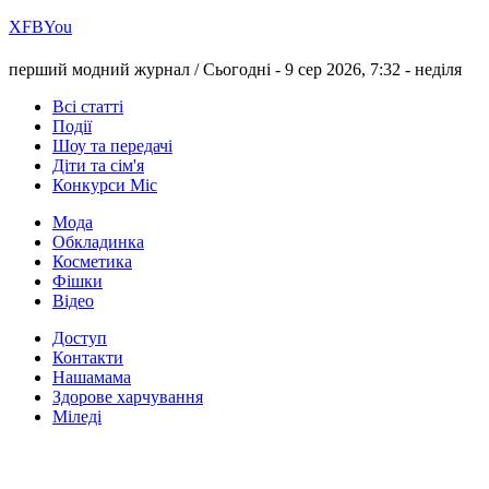
Х
FB
You
перший модний журнал /
Сьогодні - 9 сер 2026, 7:32 -
неділя
Всі статті
Події
Шоу та передачі
Діти та сім'я
Конкурси Міс
Мода
Обкладинка
Косметика
Фішки
Відео
Доступ
Контакти
Нашамама
Здорове харчування
Міледі