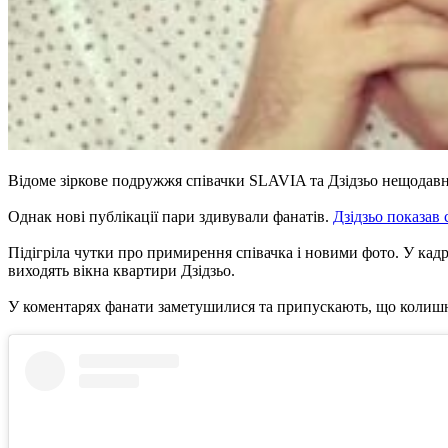
Відоме зіркове подружжя співачки SLAVIA та Дзідзьо нещодавн
Однак нові публікації пари здивували фанатів.
Дзідзьо показав
Підігріла чутки про примирення співачка і новими фото. У кадрі
виходять вікна квартири Дзідзьо.
У коментарях фанати заметушилися та припускають, що колишні