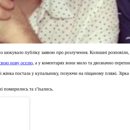
о шокувало публіку заявою про розлучення. Колишні розповіли, 
 свою нову оселю
, а у коментарях вони мило та двозначно перепи
 жінка постала у купальнику, позуючи на піщаному пляжі. Зірка ка
 помирились та з’їхались.