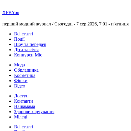
Х
FB
You
перший модний журнал /
Сьогодні - 7 сер 2026, 7:01 -
п'ятниця
Всі статті
Події
Шоу та передачі
Діти та сім'я
Конкурси Міс
Мода
Обкладинка
Косметика
Фішки
Відео
Доступ
Контакти
Нашамама
Здорове харчування
Міледі
Всі статті