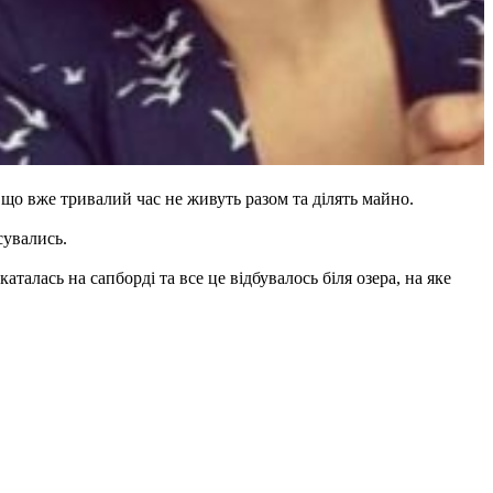
що вже тривалий час не живуть разом та ділять майно.
сувались.
талась на сапборді та все це відбувалось біля озера, на яке