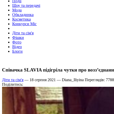
Події
Шоу та передачі
Мода
Обкладинка
Косметика
Конкурси Міс
Діти та сім'я
Фішки
Фото
Відео
Блоги
Співачка SLAVIA підігріла чутки про возз’єднанн
Діти та сім'я
— 18 серпня 2021 —
Diana_Iliyina
Переглядів: 7788
Поділитись: