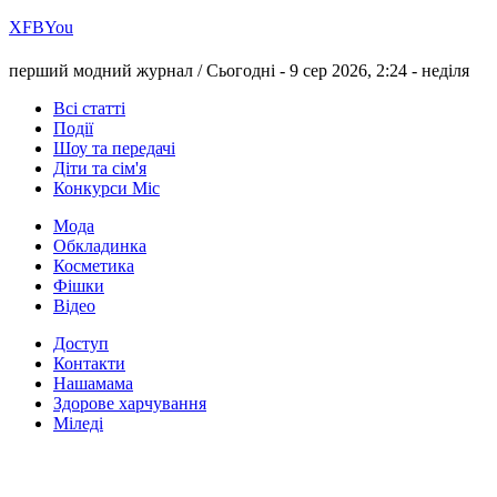
Х
FB
You
перший модний журнал /
Сьогодні - 9 сер 2026, 2:24 -
неділя
Всі статті
Події
Шоу та передачі
Діти та сім'я
Конкурси Міс
Мода
Обкладинка
Косметика
Фішки
Відео
Доступ
Контакти
Нашамама
Здорове харчування
Міледі