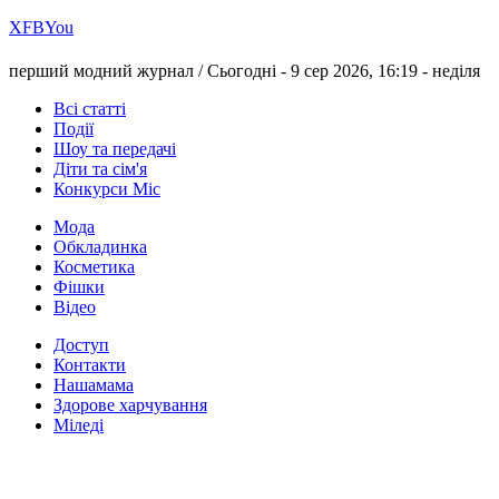
Х
FB
You
перший модний журнал /
Сьогодні - 9 сер 2026, 16:19 -
неділя
Всі статті
Події
Шоу та передачі
Діти та сім'я
Конкурси Міс
Мода
Обкладинка
Косметика
Фішки
Відео
Доступ
Контакти
Нашамама
Здорове харчування
Міледі