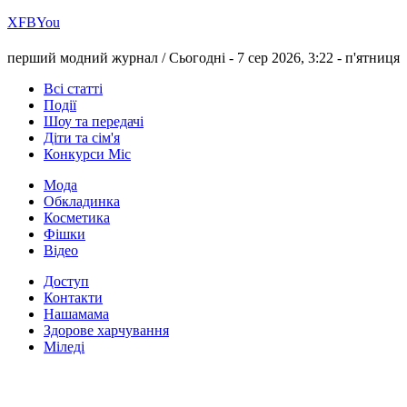
Х
FB
You
перший модний журнал /
Сьогодні - 7 сер 2026, 3:22 -
п'ятниця
Всі статті
Події
Шоу та передачі
Діти та сім'я
Конкурси Міс
Мода
Обкладинка
Косметика
Фішки
Відео
Доступ
Контакти
Нашамама
Здорове харчування
Міледі