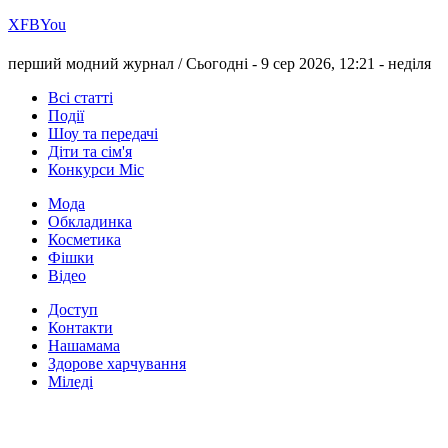
Х
FB
You
перший модний журнал /
Сьогодні - 9 сер 2026, 12:21 -
неділя
Всі статті
Події
Шоу та передачі
Діти та сім'я
Конкурси Міс
Мода
Обкладинка
Косметика
Фішки
Відео
Доступ
Контакти
Нашамама
Здорове харчування
Міледі