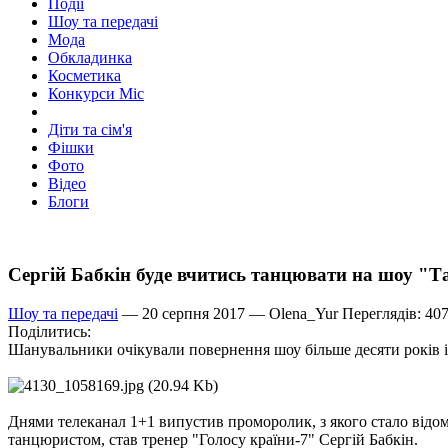
Події
Шоу та передачі
Мода
Обкладинка
Косметика
Конкурси Міс
Діти та сім'я
Фішки
Фото
Відео
Блоги
Сергій Бабкін буде вчитись танцювати на шоу "Та
Шоу та передачі
— 20 серпня 2017 —
Olena_Yur
Переглядів: 40
Поділитись:
Шанувальники очікували повернення шоу більше десяти років і 
Днями телеканал 1+1 випустив проморолик, з якого стало відомо
танцюристом, став тренер "Голосу країни-7" Сергій Бабкін.