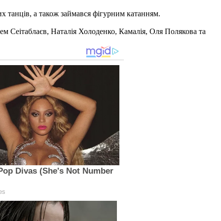
их танців, а також займався фігурним катанням.
м Сеітаблаєв, Наталія Холоденко, Камалія, Оля Полякова та