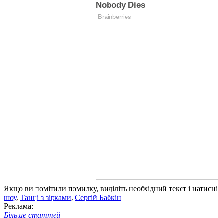
Якщо ви помітили помилку, виділіть необхідний текст і натисніт
шоу
,
Танці з зірками
,
Сергій Бабкін
Реклама:
Більше статтей