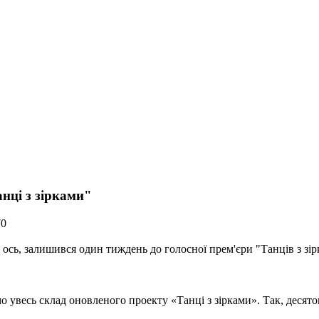
нці з зірками"
70
ось, залишився один тиждень до голосної прем'єри "Танців з зір
 увесь склад оновленого проекту «Танці з зірками». Так, десято