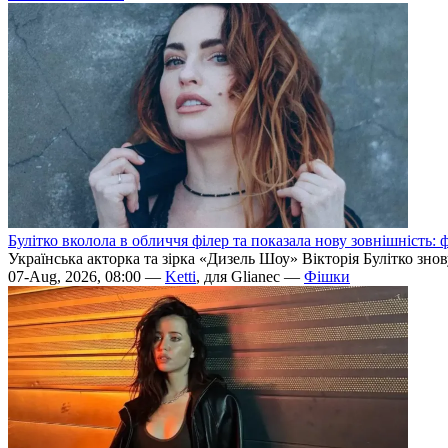
Булітко вколола в обличчя філер та показала нову зовнішність: ф
Українська акторка та зірка «Дизель Шоу» Вікторія Булітко зно
07-Aug, 2026, 08:00 —
Ketti
, для Glianec —
Фішки