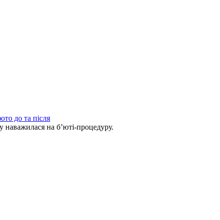
ото до та після
ву наважилася на б’юті-процедуру.