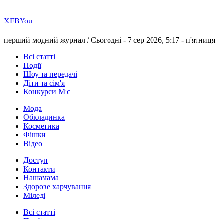
Х
FB
You
перший модний журнал /
Сьогодні - 7 сер 2026, 5:17 -
п'ятниця
Всі статті
Події
Шоу та передачі
Діти та сім'я
Конкурси Міс
Мода
Обкладинка
Косметика
Фішки
Відео
Доступ
Контакти
Нашамама
Здорове харчування
Міледі
Всі статті