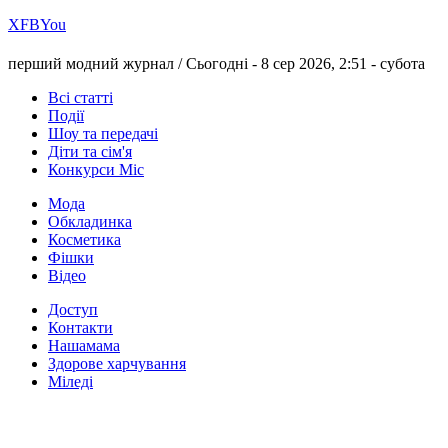
Х
FB
You
перший модний журнал /
Сьогодні - 8 сер 2026, 2:51 -
субота
Всі статті
Події
Шоу та передачі
Діти та сім'я
Конкурси Міс
Мода
Обкладинка
Косметика
Фішки
Відео
Доступ
Контакти
Нашамама
Здорове харчування
Міледі