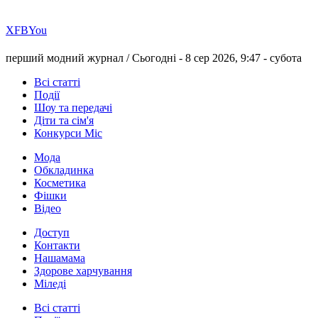
Х
FB
You
перший модний журнал /
Сьогодні - 8 сер 2026, 9:47 -
субота
Всі статті
Події
Шоу та передачі
Діти та сім'я
Конкурси Міс
Мода
Обкладинка
Косметика
Фішки
Відео
Доступ
Контакти
Нашамама
Здорове харчування
Міледі
Всі статті