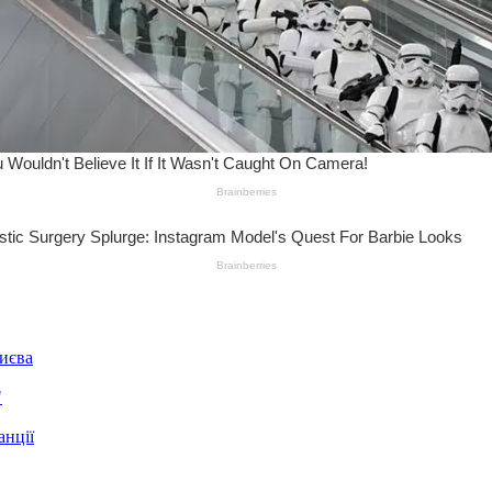
Києва
"
анції