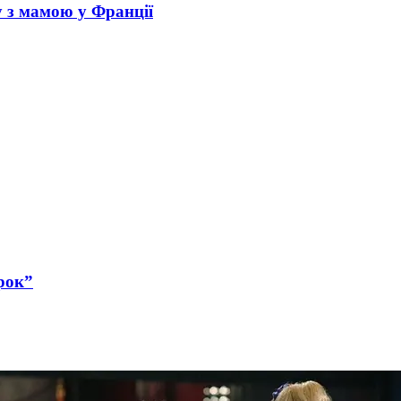
у з мамою у Франції
рок”