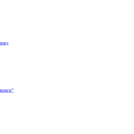
нику
 краси"