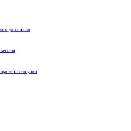
ото до та після
весілля
 щастя та стосунки