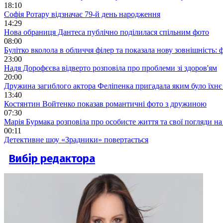
18:10
Софія Ротару відзначає 79-й день народження
14:29
Нова обраниця Дантеса публічно поділилася спільним фото
08:00
Булітко вколола в обличчя філер та показала нову зовнішність: ф
23:00
Надя Дорофєєва відверто розповіла про проблеми зі здоров'ям
20:00
Дружина загиблого актора Феліпенка пригадала яким було їхнє 
13:40
Костянтин Войтенко показав романтичні фото з дружиною
07:30
Марія Бурмака розповіла про особисте життя та свої погляди на
00:11
Детективне шоу «Зрадники» повертається
Вибір редактора