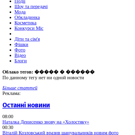
Події
Шоу та передачі
Мода
Обкладинка
Косметика
Конкурси Міс
Діти та сім'я
Фішки
Фото
Відео
Блоги
Облако тегов:
����� � ������
По данному тегу нет ни одной новости
Більше статтей
Реклама:
Останні новини
08:00
Наталка Денисенко знову на «Холостяку»
00:30
Віталій Козловський вразив шанувальників новим фото