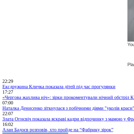
22:29
Ексдружина Кличка показала дітей під час прогулянки
17:27
«Чергова жахлива ніч»: зірки прокоментували нічний обстріл 
07:00
Наталка Денисенко зіткнулася з побічними діями "уколів краси
22:07
Злата Огнєвіч показала яскраві кадри відпочинку з мамою у Фр
16:02
Алан Бадоєв розповів, хто пройде на “Фабрику зірок”