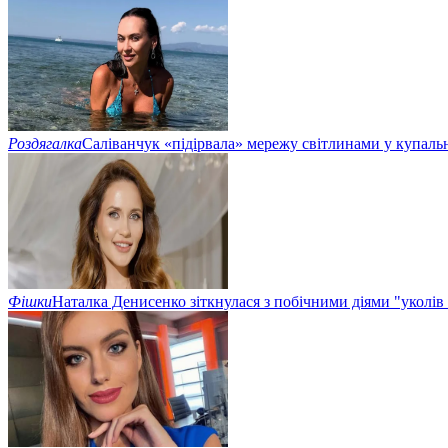
Роздягалка
Саліванчук «підірвала» мережу світлинами у купаль
Фішки
Наталка Денисенко зіткнулася з побічними діями "уколів