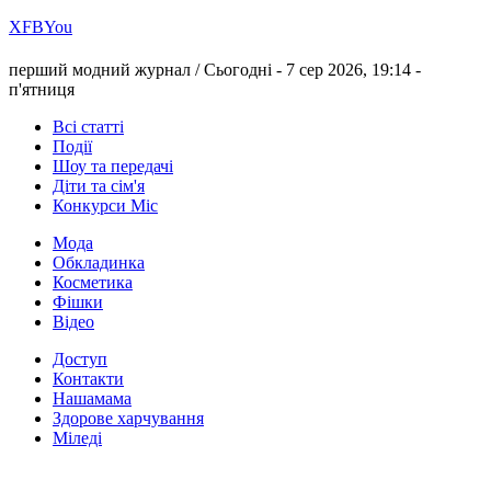
Х
FB
You
перший модний журнал /
Сьогодні - 7 сер 2026, 19:14 -
п'ятниця
Всі статті
Події
Шоу та передачі
Діти та сім'я
Конкурси Міс
Мода
Обкладинка
Косметика
Фішки
Відео
Доступ
Контакти
Нашамама
Здорове харчування
Міледі