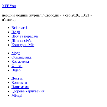
Х
FB
You
перший модний журнал /
Сьогодні - 7 сер 2026, 13:21 -
п'ятниця
Всі статті
Події
Шоу та передачі
Діти та сім'я
Конкурси Міс
Мода
Обкладинка
Косметика
Фішки
Відео
Доступ
Контакти
Нашамама
Здорове харчування
Міледі