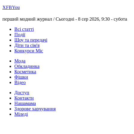
Х
FB
You
перший модний журнал /
Сьогодні - 8 сер 2026, 9:30 -
субота
Всі статті
Події
Шоу та передачі
Діти та сім'я
Конкурси Міс
Мода
Обкладинка
Косметика
Фішки
Відео
Доступ
Контакти
Нашамама
Здорове харчування
Міледі