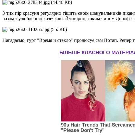
З тих пір красуня регулярно тішить своїх шанувальників пікан
разом з улюбленою качечкою. Ймовірно, таким чином Дорофеєва 
Нагадаємо, гурт "Время и стекло" продюсує сам Потап. Репер т