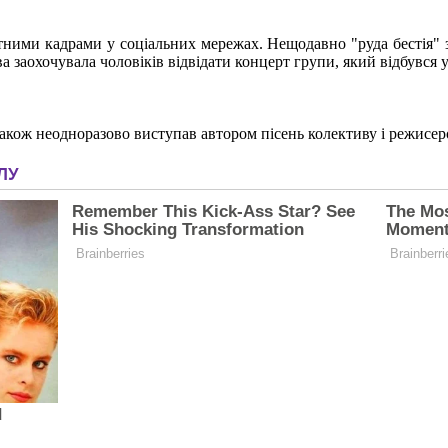
тними кадрами у соціальних мережах. Нещодавно "руда бестія" за
заохочувала чоловіків відвідати концерт групи, який відбувся у
акож неодноразово виступав автором пісень колективу і режисеро