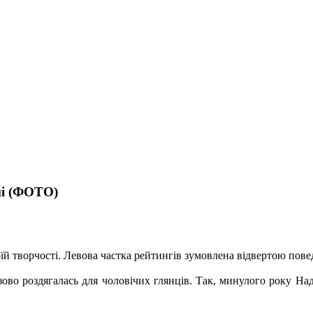
нні (ФОТО)
їй творчості. Левова частка рейтингів зумовлена відвертою пове
ово роздягалась для чоловічих глянців. Так, минулого року На