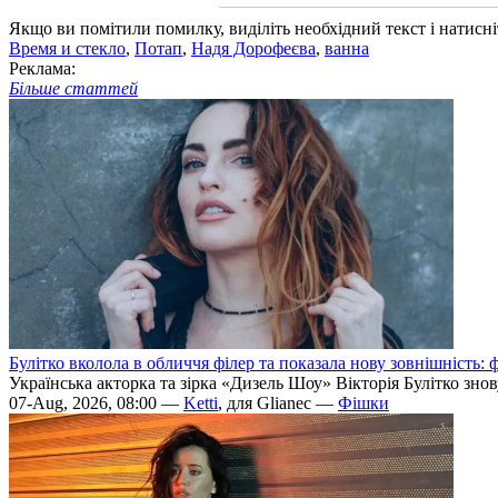
Якщо ви помітили помилку, виділіть необхідний текст і натисніт
Время и стекло
,
Потап
,
Надя Дорофеєва
,
ванна
Реклама:
Більше статтей
Булітко вколола в обличчя філер та показала нову зовнішність: ф
Українська акторка та зірка «Дизель Шоу» Вікторія Булітко зно
07-Aug, 2026, 08:00 —
Ketti
, для Glianec —
Фішки