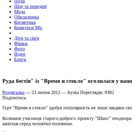
Події
Шоу та передачі
Мода
Обкладинка
Косметика
Конкурси Міс
Діти та сім'я
Фішки
Фото
Відео
Блоги
Руда бестія" із "Время и стекло" оголилася у ва
Роздягалка
— 23 липня 2012 —
Iryska
Переглядів: 9382
Поділитись:
Гурт "Время и стекло" здобув популярність не лише завдяки сво
Колишня учасниця старого-доброго проекту "Шанс" неоднораз
ажіотаж серед чоловічої половини.