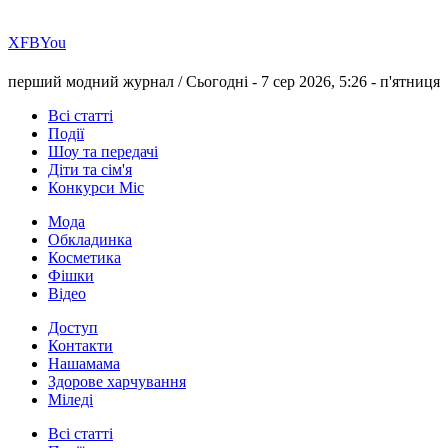
Х
FB
You
перший модний журнал /
Сьогодні - 7 сер 2026, 5:26 -
п'ятниця
Всі статті
Події
Шоу та передачі
Діти та сім'я
Конкурси Міс
Мода
Обкладинка
Косметика
Фішки
Відео
Доступ
Контакти
Нашамама
Здорове харчування
Міледі
Всі статті