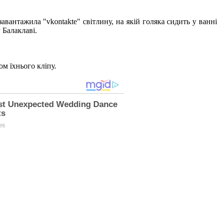
вантажила "vkontakte" світлину, на якій голяка сидить у ванні
 Балаклаві.
м їхнього кліпу.