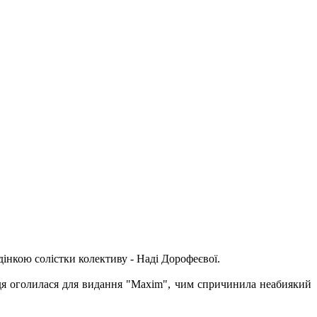
дінкою солістки колективу - Наді Дорофеєвої.
дя оголилася для видання "Maxim", чим спричинила неабиякий