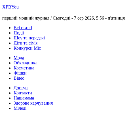
Х
FB
You
перший модний журнал /
Сьогодні - 7 сер 2026, 5:56 -
п'ятниця
Всі статті
Події
Шоу та передачі
Діти та сім'я
Конкурси Міс
Мода
Обкладинка
Косметика
Фішки
Відео
Доступ
Контакти
Нашамама
Здорове харчування
Міледі