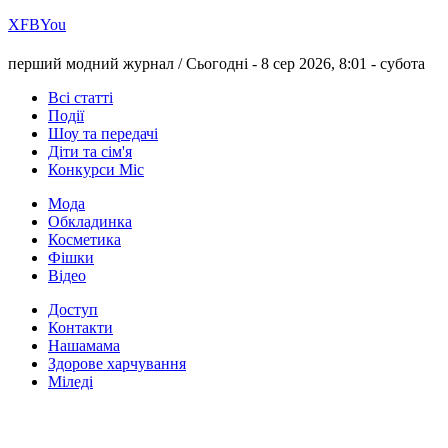
Х
FB
You
перший модний журнал /
Сьогодні - 8 сер 2026, 8:01 -
субота
Всі статті
Події
Шоу та передачі
Діти та сім'я
Конкурси Міс
Мода
Обкладинка
Косметика
Фішки
Відео
Доступ
Контакти
Нашамама
Здорове харчування
Міледі