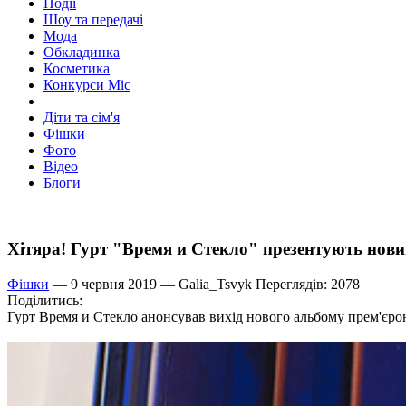
Події
Шоу та передачі
Мода
Обкладинка
Косметика
Конкурси Міс
Діти та сім'я
Фішки
Фото
Відео
Блоги
Хітяра! Гурт "Время и Стекло" презентують нови
Фішки
— 9 червня 2019 —
Galia_Tsvyk
Переглядів: 2078
Поділитись:
Гурт Время и Стекло анонсував вихід нового альбому прем'є