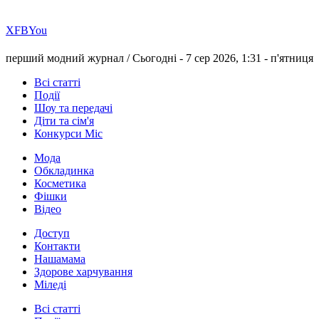
Х
FB
You
перший модний журнал /
Сьогодні - 7 сер 2026, 1:31 -
п'ятниця
Всі статті
Події
Шоу та передачі
Діти та сім'я
Конкурси Міс
Мода
Обкладинка
Косметика
Фішки
Відео
Доступ
Контакти
Нашамама
Здорове харчування
Міледі
Всі статті