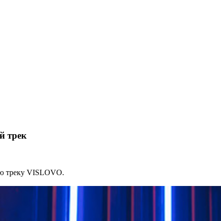
й трек
рою треку VISLOVO.