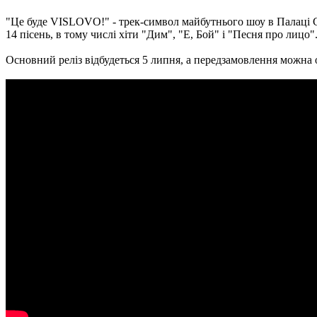
"Це буде VISLOVO!" - трек-символ майбутнього шоу в Палаці С
14 пісень, в тому числі хіти "Дим", "Е, Бой" і "Песня про лицо"
Основний реліз відбудеться 5 липня, а передзамовлення можна 