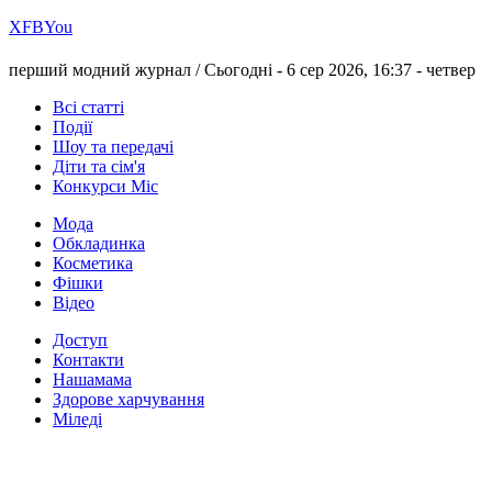
Х
FB
You
перший модний журнал /
Сьогодні - 6 сер 2026, 16:37 -
четвер
Всі статті
Події
Шоу та передачі
Діти та сім'я
Конкурси Міс
Мода
Обкладинка
Косметика
Фішки
Відео
Доступ
Контакти
Нашамама
Здорове харчування
Міледі